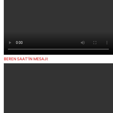
BEREN SAAT’İN MESAJI: