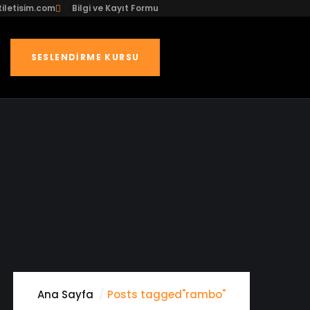
iletisim.com
Bilgi ve Kayıt Formu
SESLENDIRME KURSU
Ana Sayfa
Posts tagged"rambo"