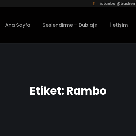
istanbul@baskent
Ana Sayfa
Seslendirme – Dublaj
İletişim
Etiket:
Rambo