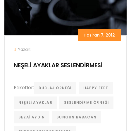
Haziran 7, 2012
Yazan:
NEŞELİ AYAKLAR SESLENDİRMESİ
Etiketler:
DUBLAJ ÖRNEĞI
HAPPY FEET
NEŞELI AYAKLAR
SESLENDIRME ÖRNEĞI
SEZAI AYDIN
SUNGUN BABACAN