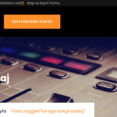
iletisim.com
Bilgi ve Kayıt Formu
SESLENDIRME KURSU
aj
yfa
Posts tagged"ice age türkçe dublaj"