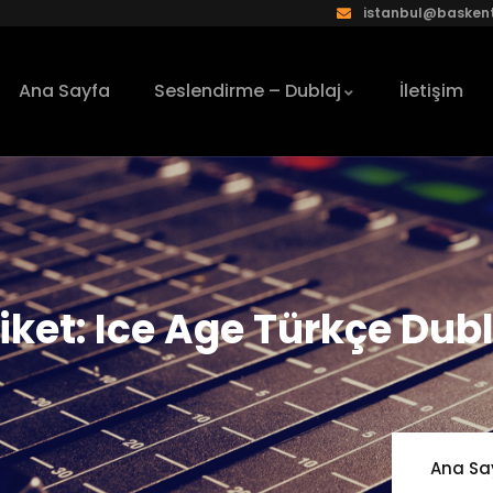
istanbul@baskent
Ana Sayfa
Seslendirme – Dublaj
İletişim
iket:
Ice Age Türkçe Dubl
Ana Sa