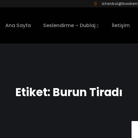
istanbul@baskent
Ana Sayfa
Seslendirme – Dublaj
İletişim
Etiket:
Burun Tiradı