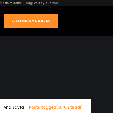
iletisim.com
Bilgi ve Kayıt Formu
SESLENDIRME KURSU
Ana Sayfa
Posts tagged"burun tiradı"