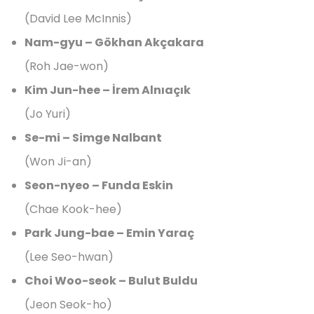
(David Lee McInnis)
Nam-gyu – Gökhan Akçakara
(Roh Jae-won)
Kim Jun-hee – İrem Alnıaçık
(Jo Yuri)
Se-mi – Simge Nalbant
(Won Ji-an)
Seon-nyeo – Funda Eskin
(Chae Kook-hee)
Park Jung-bae – Emin Yaraç
(Lee Seo-hwan)
Choi Woo-seok – Bulut Buldu
(Jeon Seok-ho)