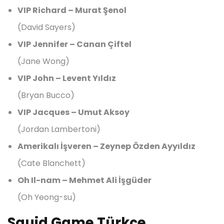
VIP Richard – Murat Şenol
(David Sayers)
VIP Jennifer – Canan Çiftel
(Jane Wong)
VIP John – Levent Yıldız
(Bryan Bucco)
VIP Jacques – Umut Aksoy
(Jordan Lambertoni)
Amerikalı İşveren – Zeynep Özden Ayyıldız
(Cate Blanchett)
Oh Il-nam – Mehmet Ali İşgüder
(Oh Yeong-su)
Squid Game Türkçe