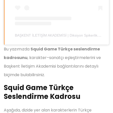
BAŞKENT İLETİŞİM AKADEMİSİ | Diksiyon Spikerlik Dublaj Oyunculuk (@baskentiletisim)'in paylaştığı bir gönderi
Bu yazımızda
Squid Game Türkçe seslendirme
kadrosunu
, karakter–sanatçı eşleştirmelerini ve
Başkent İletişim Akademisi bağlantılarını detaylı
biçimde bulabilirsiniz.
Squid Game Türkçe
Seslendirme Kadrosu
Aşağıda, dizide yer alan karakterlerin Türkçe