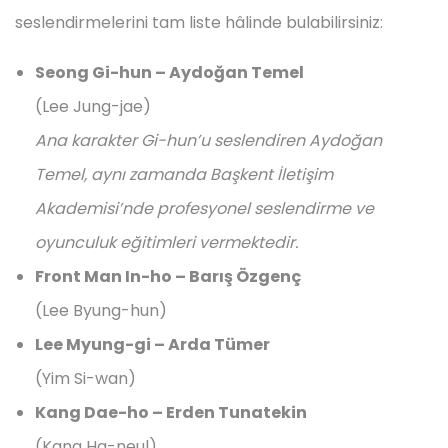
seslendirmelerini tam liste hâlinde bulabilirsiniz:
Seong Gi-hun – Aydoğan Temel
(Lee Jung-jae)
Ana karakter Gi-hun’u seslendiren Aydoğan
Temel, aynı zamanda Başkent İletişim
Akademisi’nde profesyonel seslendirme ve
oyunculuk eğitimleri vermektedir.
Front Man In-ho – Barış Özgenç
(Lee Byung-hun)
Lee Myung-gi – Arda Tümer
(Yim Si-wan)
Kang Dae-ho – Erden Tunatekin
(Kang Ha-neul)