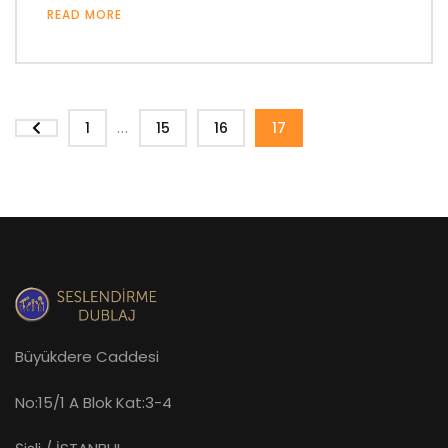
READ MORE
...
1
15
16
17
Büyükdere Caddesi
No:15/1 A Blok Kat:3-4