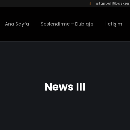
istanbul@baskent
Ana Sayfa
Seslendirme – Dublaj
İletişim
News III