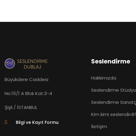
Seslendirme
Hakkımızda
Büyükdere Caddesi
Seslendirme Stüdyol
No:15/1 A Blok Kat:3-4
Seslendirme Sanatçı
Yazan:
Şişli / İSTANBUL
Kim kimi seslendirdi
Squid Game – Kim Seslendirdi?
Bilgi ve Kayıt Formu
İletişim