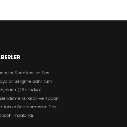
BERLER
ncular Sendikası ve Ses
Kasım 17, 2025
dyoları Birliği’ne dahil tüm
dyolarla (26 stüdyo)
slendirme Kuralları ve Taban
etlerinin Belirlenmesine Dair
tokol” imzalandı.