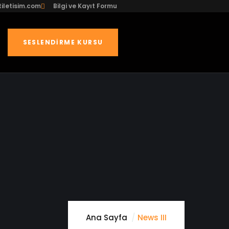
iletisim.com
Bilgi ve Kayıt Formu
SESLENDIRME KURSU
Ana Sayfa
News III