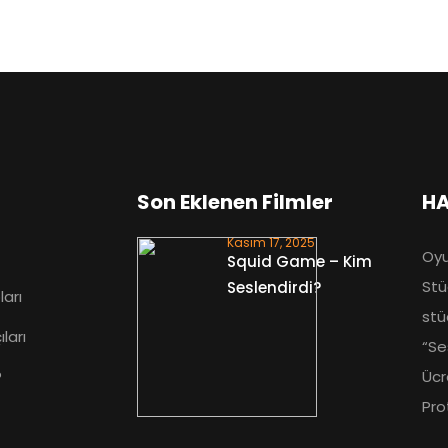
Son Eklenen Filmler
HA
Kasım 17, 2025
Oyu
Squid Game – Kim
Stü
Seslendirdi?
arı
stü
ları
“Se
?
Ücr
Pro