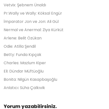
Vetvix: Şebnem Ünaldı
Pr.Wally ve Wally: Köksal Engür
İmparator Jon ve Jon: Ali Gül
Nermal ve Anermal: Ziya Kürküt
Arlene: Belit Özükan
Odie: Atilla Şendil
Betty: Funda Kıpçak
Charles: Mazlum Kiper
Eli: Dündar Müftüoğlu
Bonita: Nilgün Kasapbaşoğlu
Anlatıcı: Süha Çalkıvik
Yorum yazabilirsiniz.